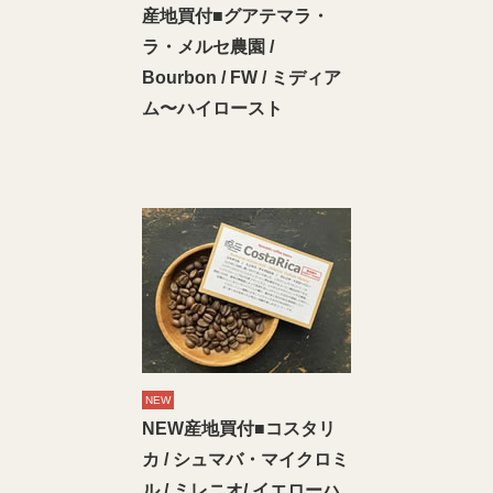
産地買付■グアテマラ・
ラ・メルセ農園 /
Bourbon / FW / ミディア
ム〜ハイロースト
NEW
NEW産地買付■コスタリ
カ / シュマバ・マイクロミ
ル / ミレニオ/ イエローハ