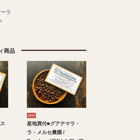
ツーラ
ｍ
ィ商品
NEW
コス
産地買付■グアテマラ・
ラ・メルセ農園 /