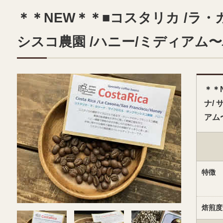
＊＊NEW＊＊■コスタリカ /ラ・
シスコ農園 /ハニー/ミディアム
＊＊
ナ/
アム
特徴
焙煎度