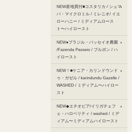
NEW産地買付■コスタリカ / シュマ
バ・マイクロミル / ミレニオ/ イエ
ローハニー / ミディアムロース
ト〜ハイロースト
NEW●ブラジル・パッセイオ農園
/Fazenda Passeio / ブルボン / ハ
イロースト
NEW！■ケニア・カリンドウンド
ゥ・ガゼル / karindundu Gazelle /
WASHED / ミディアム〜ハイロー
スト
NEW◆エチオピア/イリガチェフ
ェ・ハロベリティ / washed / ミデ
ィアム〜ミディアムハイロースト