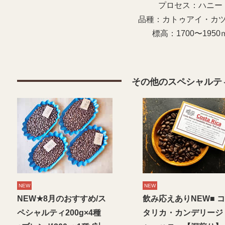
プロセス：ハニー
品種：カトゥアイ・カ
標高：1700〜1950
その他のスペシャルテ
NEW
NEW
NEW★8月のおすすめ/ス
飲み応えありNEW■ 
ペシャルティ200g×4種
タリカ・カンデリージ