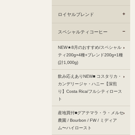
ロイヤルブレンド
スペシャルティコーヒー
NEW★8月のおすすめ/スペシャル
ティ200g×4種+ブレンド200g×1種
(計1,000g)
飲み応えありNEW■ コスタリカ・
カンデリージャ・ハニー【深煎
り】Costa Rica/フルシティロース
ト
産地買付■グアテマラ・ラ・メルセ
農園 / Bourbon / FW / ミディア
ム〜ハイロースト