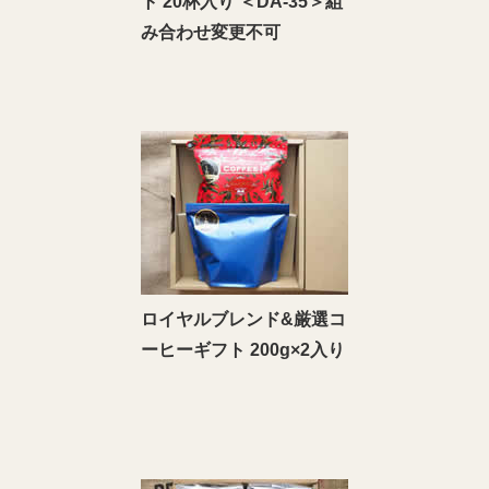
ト 20杯入り ＜DA‐35＞組
み合わせ変更不可
ロイヤルブレンド&厳選コ
ーヒーギフト 200g×2入り