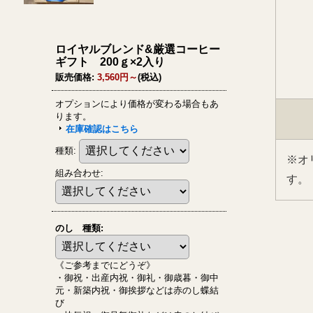
※オ
す。