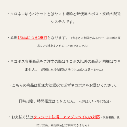
・クロネコゆうパケットとはヤマト運輸と郵便局のポスト投函の配送
システムです。
・原則
1商品につき1梱包
となります。
（大きさに制限があるので、ネコポス商
品を2つ以上まとめることはできません）
・ネコポス専用商品をご注文の際はネコポス以外の商品と同梱はでき
ません。
（同梱した場合配送方法でネコポスは選べません)
・こちらの商品は配送方法選択で必ずネコポスをお選びください。
・日時指定、時間指定はできません。
（出荷より1〜2日で配送）
・お支払方法は
クレジット決済、アマゾンペイのみ対応
（代金引換、後
払い決済、銀行振込はご利用できません）