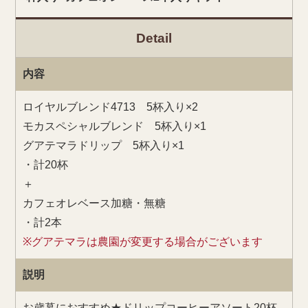
Detail
内容
ロイヤルブレンド4713 5杯入り×2
モカスペシャルブレンド 5杯入り×1
グアテマラドリップ 5杯入り×1
・計20杯
＋
カフェオレベース加糖・無糖
・計2本
※グアテマラは農園が変更する場合がございます
説明
お歳暮におすすめ★ドリップコーヒーアソート20杯