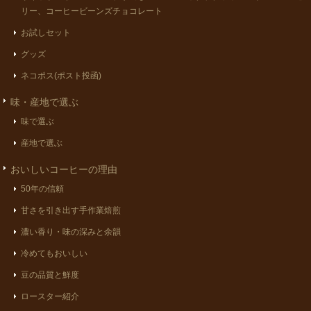
リー、コーヒービーンズチョコレート
お試しセット
グッズ
ネコポス(ポスト投函)
味・産地で選ぶ
味で選ぶ
産地で選ぶ
おいしいコーヒーの理由
50年の信頼
甘さを引き出す手作業焙煎
濃い香り・味の深みと余韻
冷めてもおいしい
豆の品質と鮮度
ロースター紹介